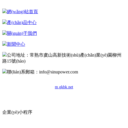
網(wǎng)站首頁
產(chǎn)品中心
關(guān)于我們
新聞中心
公司地址：常熟市虞山高新技術(shù)產(chǎn)業(yè)園柳州
路15號(hào)
聯(lián)系郵箱：info@sinupower.com
Copyright © 2022 常熟國強(qiáng)和茂管材有限公司
m.gkbk.net
蘇ICP備18042119號(hào)-1
技術(shù)支持：
藍(lán)戈鏈企
企業(yè)小程序