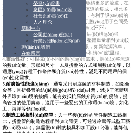
2.
結(jié)構(gòu)緊湊
：大截面意味著可以容納更多的流道，在
榮譽(yù)證書
有限的空間內(nèi)實(shí)現(xiàn)多個(gè)流道的集成，相比多
廠區(qū)環(huán)境
個(gè)單流道管并行排列，占用空間更小，有利于設(shè)備的
社會(huì)責(zé)任
緊湊化設(shè)計(jì)，便于安裝和布置，可應(yīng)用于空間受
人才理念
限的場所，如車輛、船舶等的換熱系統(tǒng)。
新聞中心
3.
重量較輕
：采用折疊工藝制造，在保證結(jié)構(gòu)強
公司動(dòng)態(tài)
(qiáng)度的前提下，可使用較薄的材料，整體重量相對(duì)較
行業(yè)動(dòng)態(tài)
輕，對(duì)于有重量限制的應(yīng)用場景，如新能源汽車，
聯(lián)系我們
有助于減輕車輛自重，提高能源利用效率和續(xù)航里程。
在線留言
4.
靈活性好
：可根據(jù)不同的應(yīng)用需求，調(diào)整流道
的數(shù)量、形狀和尺寸，以及折疊的方式和層數(shù)等，以
適應(yīng)各種工作條件和介質(zhì)特性，滿足不同用戶的個
(gè)性化需求。
5.
耐腐蝕性能強(qiáng)
：通常采用耐腐蝕的材料制造，如鋁合
金等，且折疊管的結(jié)構(gòu)相對(duì)封閉，減少了流體與
外界環(huán)境的接觸，能有效抵抗腐蝕介質(zhì)的侵蝕，提
高管道的使用壽命，適用于一些惡劣的工作環(huán)境，如化
工、海洋等領(lǐng)域。
6.
制造工藝相對(duì)簡單
：與一些復(fù)雜的管件制造工藝相
比，折疊管的制造過程相對(duì)簡便，可通過冷彎等成型工藝
實(shí)現(xiàn)，無需復(fù)雜的模具和加工設(shè)備，能降低