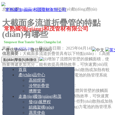
您的位置：
首頁
>
新聞中心
> 行業(yè)動(dòng)態(tài)
大截面多流道折疊管的特點
常熟國強(qiáng)和茂管材有限公司
(diǎn)有哪些
Sinupower Heat Transfer Tubes Changshu Ltd.
來源：
m.gkbk.net
發(fā)布日期： 2025年04月14日
+
微信號(hào)：
微信號(hào)
中文
英
信息摘要：
大截面多流道折疊管具有以下特點(diǎn)： 1.高效
傳熱：多流道設(shè)計(jì)增加了流體與管壁的接觸面積，使
點(diǎn)擊復(fù)制微信
熱量傳遞更加充分，能有效提高傳熱效率，可快速實(shí)現
首頁
(xiàn)不同流體間的熱交換，滿足一些對(duì)散熱或加熱有較
產(chǎn)品中心
高要求的場景，如新能源汽車動(dòng)力電池的熱管理系統
高頻焊管
(tǒng)。
大截面多流道折疊管具有以下特點(diǎn)：
冷彎折疊管
1.
高效傳熱
：多流道設(shè)計(jì)增加了流體與管壁的接觸面
擠壓管
積，使熱量傳遞更加充分，能有效提高傳熱效率，可快速實
走進(jìn)國強(qiáng)和茂
(shí)現(xiàn)不同流體間的熱交換，滿足一些對(duì)散熱或加熱
發(fā)展歷程
有較高要求的場景，如新能源汽車動(dòng)力電池的熱管理系
組織架構(gòu)
統(tǒng)。
愿景使命