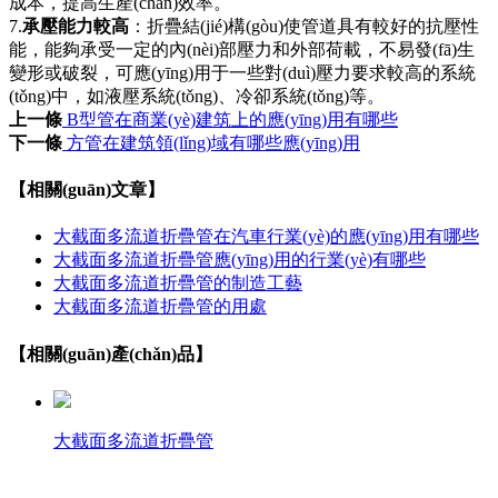
成本，提高生產(chǎn)效率。
7.
承壓能力較高
：折疊結(jié)構(gòu)使管道具有較好的抗壓性
能，能夠承受一定的內(nèi)部壓力和外部荷載，不易發(fā)生
變形或破裂，可應(yīng)用于一些對(duì)壓力要求較高的系統
(tǒng)中，如液壓系統(tǒng)、冷卻系統(tǒng)等。
上一條
B型管在商業(yè)建筑上的應(yīng)用有哪些
下一條
方管在建筑領(lǐng)域有哪些應(yīng)用
【相關(guān)文章】
大截面多流道折疊管在汽車行業(yè)的應(yīng)用有哪些
大截面多流道折疊管應(yīng)用的行業(yè)有哪些
大截面多流道折疊管的制造工藝
大截面多流道折疊管的用處
【相關(guān)產(chǎn)品】
大截面多流道折疊管