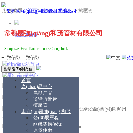
您的位置：
首頁
>
產(chǎn)品中心
>
擠壓管
常熟國強(qiáng)和茂管材有限公司
微通道扁管
Sinupower Heat Transfer Tubes Changshu Ltd.
+
微信號：
微信號
中文
英
網(wǎng)站首頁
點擊復(fù)制微信
產(chǎn)品中心
首頁
產(chǎn)品中心
關(guān)于我們
高頻焊管
新聞中心
冷彎折疊管
擠壓管
公司地址：常熟市虞山高新技術(shù)產(chǎn)業(yè)園柳州
走進(jìn)國強(qiáng)和茂
路15號
發(fā)展歷程
組織架構(gòu)
聯(lián)系郵箱：info@sinupower.com
愿景使命